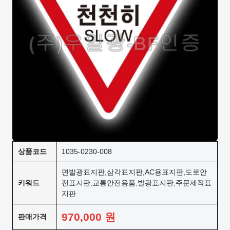
상품코드
1035-0230-008
면발광표지판,삼각표지판,AC용표지판,도로안
키워드
전표지판,교통안전용품,발광표지판,주문제작표
지판
970,000
원
판매가격