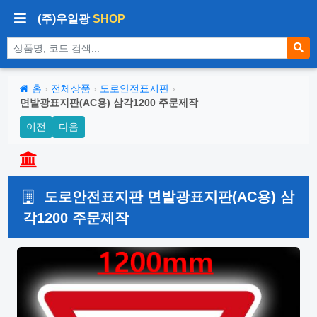
(주)우일광
SHOP
상품 검색
홈
›
전체상품
›
도로안전표지판
›
면발광표지판(AC용) 삼각1200 주문제작
이전
다음
도로안전표지판 면발광표지판(AC용) 삼
각1200 주문제작