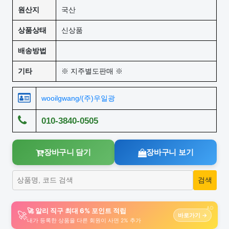
원산지
국산
상품상태
신상품
배송방법
기타
※ 지주별도판매 ※
wooilgwang/(주)우일광
010-3840-0505
장바구니 담기
장바구니 보기
AD
🚀 알리 직구 최대 6% 포인트 적립
🚀
바로가기 →
내가 등록한 상품을 다른 회원이 사면 2% 추가