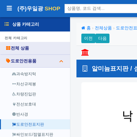
상품 검색
(주)우일광
SHOP
상품 카테고리
홈
›
전체상품
›
도로안전
이전
다음
전체 카테고리
전체 상품
도로안전용품
알미늄표지판 / 
과속방지턱
차선규제봉
차량진입판
전선보호대
반사경
도로안전표지판
싸인보드/점멸표지판