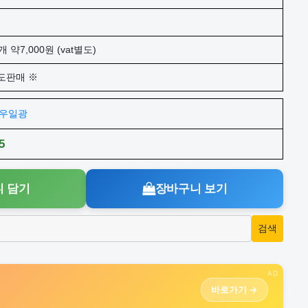
개 약7,000원 (vat별도)
도판매 ※
주)우일광
5
 담기
장바구니 보기
AD
바로가기 →