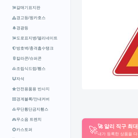
갈매기표지판
경고등/윙카호스
경광등
도로표지병/델리네이트
방호벽/충격흡수탱크
칼라콘/슈퍼콘
조립식드럼/휀스
자석
안전용품용 반사지
경계블록/안내커버
무단횡단금지휀스
무소음 트렌치
🚀 알리 직구 최
🚀
카스토퍼
내가 등록한 상품을 다