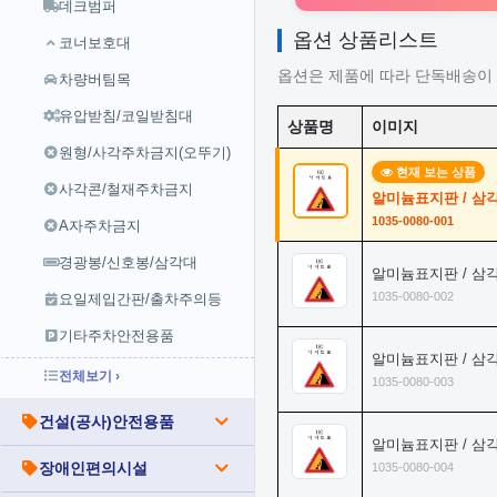
데크범퍼
옵션 상품리스트
코너보호대
옵션은 제품에 따라 단독배송이 
차량버팀목
유압받침/코일받침대
상품명
이미지
원형/사각주차금지(오뚜기)
현재 보는 상품
사각콘/철재주차금지
알미늄표지판 / 삼각
1035-0080-001
A자주차금지
경광봉/신호봉/삼각대
알미늄표지판 / 삼각
1035-0080-002
요일제입간판/출차주의등
기타주차안전용품
알미늄표지판 / 삼각
전체보기 ›
1035-0080-003
건설(공사)안전용품
알미늄표지판 / 삼각
장애인편의시설
1035-0080-004