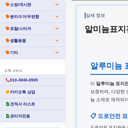
소방/게시판
상세 정보
분리수거/우편함
알미늄표지판 
표찰/스티커
생활용품
기타
알루미늄 표
고객 서비스
010-3840-0505
이
알루미늄 표지
보증하며, 다양한 
카카오톡 상담
늄 소재로 제작되어
견적서 리스트
📋 도로안전 
관리자전용
도로안전 표지판은 