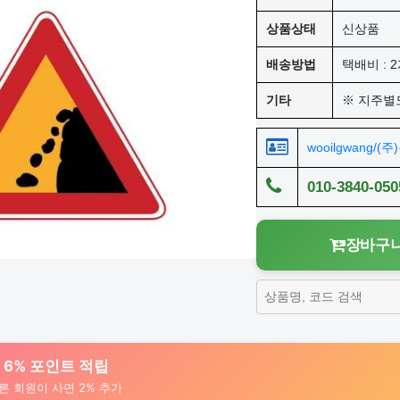
상품상태
신상품
배송방법
택배비 : 2
기타
※ 지주별
wooilgwang/(
010-3840-050
장바구니
대 6% 포인트 적립
른 회원이 사면 2% 추가