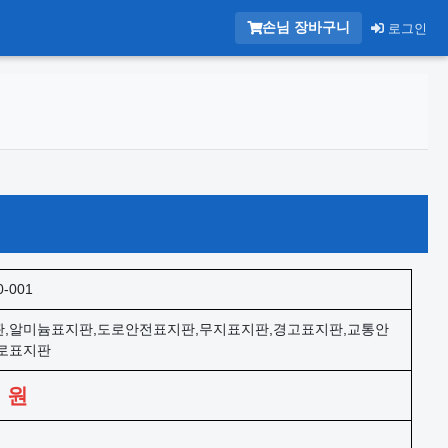
손님 장바구니
로그인
0-001
,알미늄표지판,도로안전표지판,무지표지판,경고표지판,교통안
로표지판
0
원