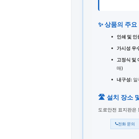
✨ 상품의 주요
인쇄 및 인
가시성 우수
고정식 및 
매)
내구성:
알
🛣️ 설치 장소 
도로안전 표지판은 
전화 문의