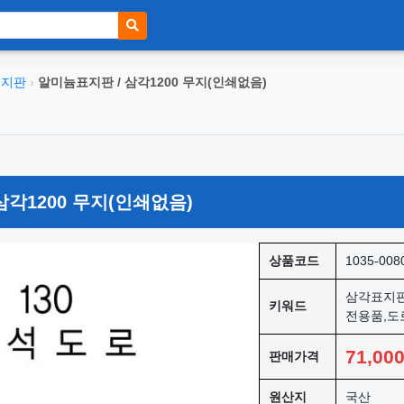
표지판
›
알미늄표지판 / 삼각1200 무지(인쇄없음)
삼각1200 무지(인쇄없음)
상품코드
1035-008
삼각표지판
키워드
전용품,도
71,00
판매가격
원산지
국산