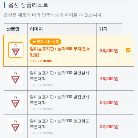
옵션 상품리스트
옵션은 제품에 따라 단독배송이 어려울 수 있습니다.
상품명
이미지
가격
현재 보는 상품
알미늄표지판 / 삼각900 무지(인쇄
38,500원
없음)
1035-0070-001
알미늄표지판 / 삼각900 일반실사
›
48,000원
주문제작
1035-0070-002
알미늄표지판 / 삼각900 벌집반사
›
54,500원
주문제작
1035-0070-003
알미늄표지판 / 삼각900 초고휘도
›
82,000원
주문제작
1035-0070-004