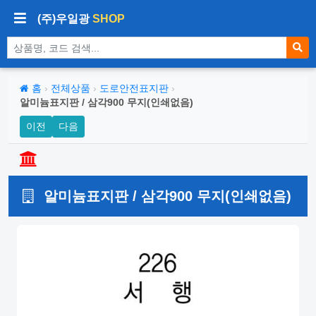
(주)우일광
SHOP
상품 검색
홈
›
전체상품
›
도로안전표지판
›
알미늄표지판 / 삼각900 무지(인쇄없음)
이전
다음
알미늄표지판 / 삼각900 무지(인쇄없음)