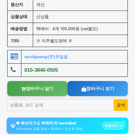
원산지
국산
상품상태
신상품
배송방법
택배비 : 4개 약6,000원 (vat별도)
기타
※ 지주별도판매 ※
wooilgwang/(주)우일광
010-3840-0505
장바구니 담기
장바구니 보기
AD
💎 해외직구도 똑똑하게! worldbot
💎
바로가기 →
AliExpress 상품 검색 + 한국어 + 포인트 적립