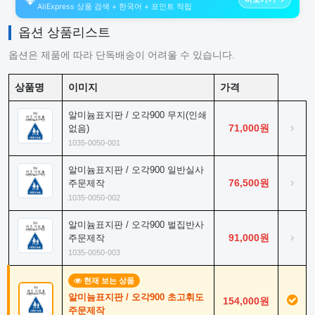
AliExpress 상품 검색 + 한국어 + 포인트 적립
옵션 상품리스트
옵션은 제품에 따라 단독배송이 어려울 수 있습니다.
상품명
이미지
가격
알미늄표지판 / 오각900 무지(인쇄
›
71,000원
없음)
1035-0050-001
알미늄표지판 / 오각900 일반실사
›
76,500원
주문제작
1035-0050-002
알미늄표지판 / 오각900 벌집반사
›
91,000원
주문제작
1035-0050-003
현재 보는 상품
알미늄표지판 / 오각900 초고휘도
154,000원
주문제작