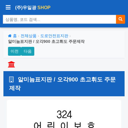
(주)우일광
SHOP
상품 검색
홈
›
전체상품
›
도로안전표지판
›
알미늄표지판 / 오각900 초고휘도 주문제작
이전
다음
알미늄표지판 / 오각900 초고휘도 주문
제작