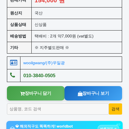
154,000
원
판매가격
원산지
국산
상품상태
신상품
배송방법
택배비 : 2개 약7,000원 (vat별도)
기타
※ 지주별도판매 ※
wooilgwang/(주)우일광
010-3840-0505
장바구니 담기
장바구니 보기
AD
💎 해외직구도 똑똑하게! worldbot
💎
바로가기 →