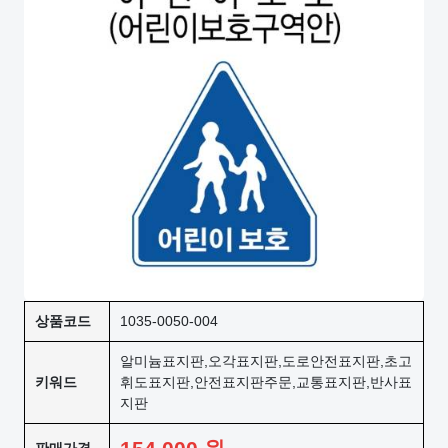
상품코드
1035-0050-004
알미늄표지판,오각표지판,도로안전표지판,초고
키워드
휘도표지판,안전표지판주문,교통표지판,반사표
지판