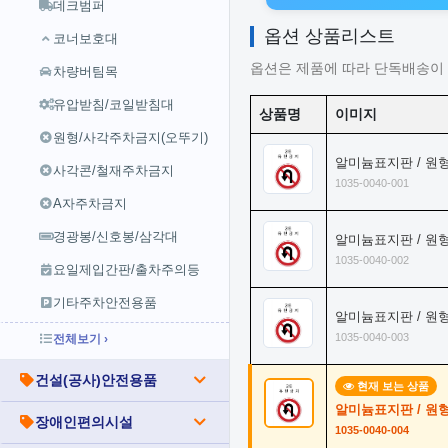
데크범퍼
옵션 상품리스트
코너보호대
옵션은 제품에 따라 단독배송이 
차량버팀목
유압받침/코일받침대
상품명
이미지
원형/사각주차금지(오뚜기)
알미늄표지판 / 원형
사각콘/철재주차금지
1035-0040-001
A자주차금지
경광봉/신호봉/삼각대
알미늄표지판 / 원
1035-0040-002
요일제입간판/출차주의등
기타주차안전용품
알미늄표지판 / 원
1035-0040-003
전체보기 ›
건설(공사)안전용품
현재 보는 상품
알미늄표지판 / 원
장애인편의시설
1035-0040-004