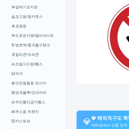
갈매기표지판
경고등/윙카호스
경광등
도로표지병/델리네이트
방호벽/충격흡수탱크
칼라콘/슈퍼콘
조립식드럼/휀스
자석
안전용품용 반사지
경계블록/안내커버
무단횡단금지휀스
무소음 트렌치
💎 해외직구도 똑똑
💎
카스토퍼
AliExpress 상품 검