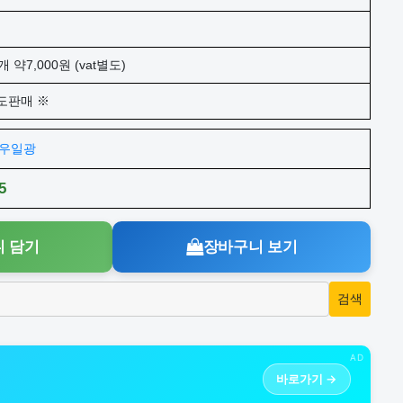
개 약7,000원 (vat별도)
도판매 ※
주)우일광
5
 담기
장바구니 보기
AD
바로가기 →