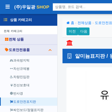
상품 검색
(주)우일광
SHOP
상품 카테고리
홈
›
전체상품
›
도로안전
이전
다음
전체 카테고리
전체 상품
도로안전용품
알미늄표지판 / 
과속방지턱
차선규제봉
차량진입판
전선보호대
반사경
도로안전표지판
싸인보드/점멸표지판