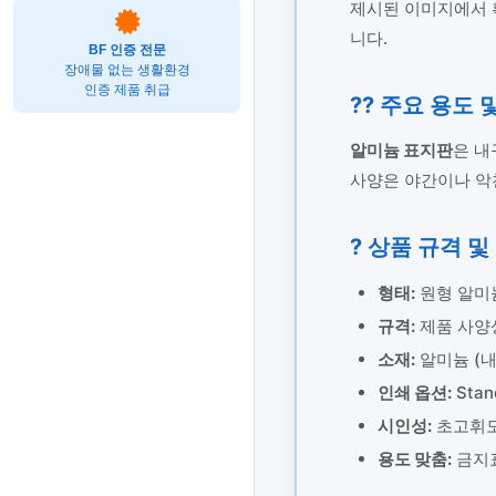
제시된 이미지에서 확인
니다.
BF 인증 전문
장애물 없는 생활환경
인증 제품 취급
?? 주요 용도 
알미늄 표지판
은 내
사양은 야간이나 악
? 상품 규격 및
형태:
원형 알미
규격:
제품 사양상 
소재:
알미늄 (내
인쇄 옵션:
Stan
시인성:
초고휘도
용도 맞춤:
금지표