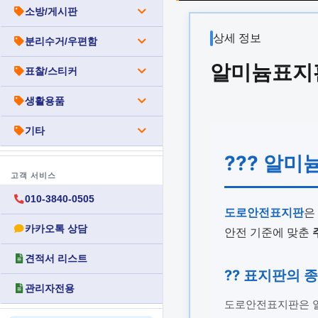
소방/게시판
상세 정보
분리수거/우편함
알미늄표지판
표찰/스티커
생활용품
기타
??? 알미
고객 서비스
010-3840-0505
도로안전표지판
은
카카오톡 상담
안전 기준에 맞춘
견적서 리스트
?? 표지판의 
관리자전용
도로안전표지판은 