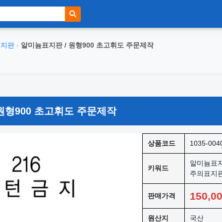
표지판
›
알미늄표지판 / 원형900 초고휘도 주문제작
원형900 초고휘도 주문제작
상품코드
1035-004
알미늄표지
키워드
주의표지판
150,0
판매가격
원산지
국산