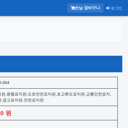
손님 장바구니
로그인
0-004
판,원형표지판,도로안전표지판,초고휘도표지판,교통안전표지,
,경고표지판,안전표지판
00
원