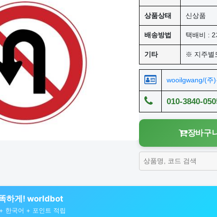
상품상태
신상품
배송방법
택배비 : 2
기타
※ 지주별
wooilgwang/(
010-3840-050
장바구니
하게! worldbot
색 + 한국어 + 포인트 적립