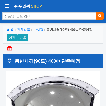
(주)우일광
SHOP
상품 검색
홈
›
전체상품
›
반사경
›
돔반사경(90도) 400Φ 단종예정
이전
다음
돔반사경(90도) 400Φ 단종예정