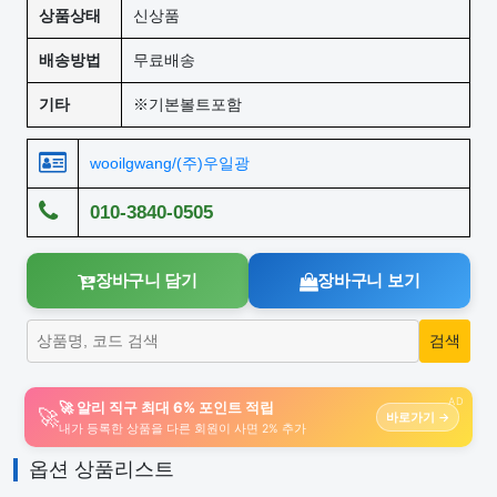
상품상태
신상품
배송방법
무료배송
기타
※기본볼트포함
wooilgwang/(주)우일광
010-3840-0505
장바구니 담기
장바구니 보기
AD
🚀 알리 직구 최대 6% 포인트 적립
🚀
바로가기 →
내가 등록한 상품을 다른 회원이 사면 2% 추가
옵션 상품리스트