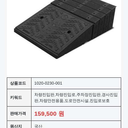
상품코드
1020-0230-001
차량진입판,차량진입로,주차장진입판,경사진입
키워드
판,차량안전용품,도로안전시설,진입로보호
159,500
원
판매가격
원산지
국산