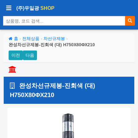
(주)우일광
SHOP
상품 검색
홈
›
전체상품
›
차선규제봉
›
완성차선규제봉-진회색 (대) H750X80ΦX210
이전
다음
완성차선규제봉-진회색 (대)
H750X80ΦX210