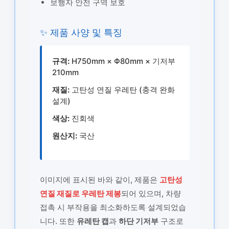
보행자 안전 구역 보호
✨ 제품 사양 및 특징
규격:
H750mm × Φ80mm × 기저부
210mm
재질:
고탄성 연질 우레탄 (충격 완화
설계)
색상:
진회색
원산지:
국산
이미지에 표시된 바와 같이, 제품은
고탄성
연질 재질로 우레탄 제봉
되어 있으며, 차량
접촉 시 부작용을 최소화하도록 설계되었습
니다. 또한
유레탄 캡
과
하단 기저부
구조로