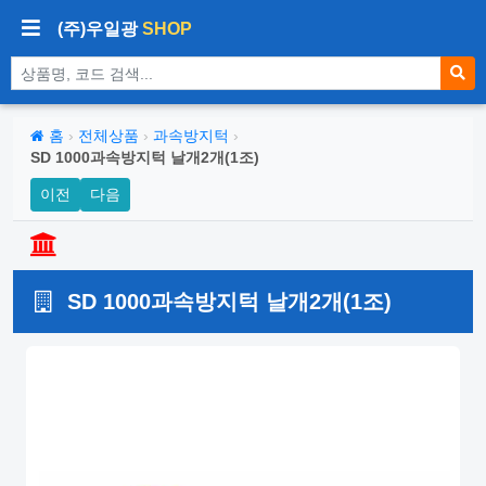
(주)우일광
SHOP
상품 검색
홈
›
전체상품
›
과속방지턱
›
SD 1000과속방지턱 날개2개(1조)
이전
다음
SD 1000과속방지턱 날개2개(1조)