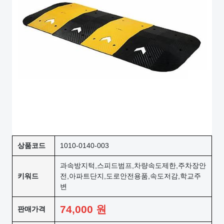
상품코드
1010-0140-003
과속방지턱,스피드범프,차량속도제한,주차장안
키워드
전,아파트단지,도로안전용품,속도저감,학교주
변
74,000
원
판매가격