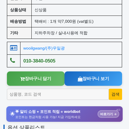
상품상태
신상품
배송방법
택배비 : 1개 약7,000원 (vat별도)
기타
지하주차장 / 실내사용에 적합
wooilgwang/(주)우일광
010-3840-0505
장바구니 담기
장바구니 보기
AD
🌟 알리 쇼핑 + 포인트 적립 = worldbot
🌟
바로가기 →
포인트는 현금처럼 사용 가능! 지금 가입하세요
옵션 상품리스트