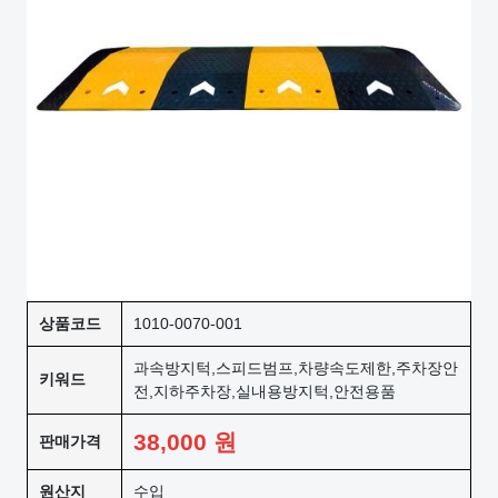
상품코드
1010-0070-001
과속방지턱,스피드범프,차량속도제한,주차장안
키워드
전,지하주차장,실내용방지턱,안전용품
38,000
원
판매가격
원산지
수입