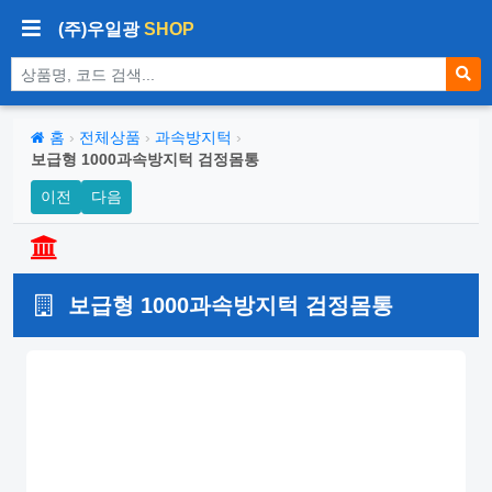
(주)우일광
SHOP
상품 검색
홈
›
전체상품
›
과속방지턱
›
보급형 1000과속방지턱 검정몸통
이전
다음
보급형 1000과속방지턱 검정몸통