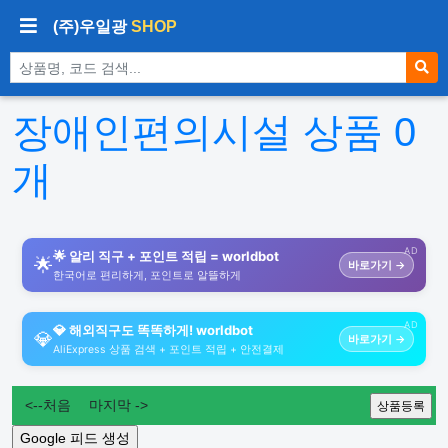
(주)우일광
SHOP
상품 검색
장애인편의시설 상품
0
개
AD
🌟 알리 직구 + 포인트 적립 = worldbot
🌟
바로가기 →
한국어로 편리하게, 포인트로 알뜰하게
AD
💎 해외직구도 똑똑하게! worldbot
💎
바로가기 →
AliExpress 상품 검색 + 포인트 적립 + 안전결제