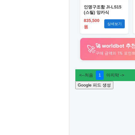
인명구조함 JI-LS15
(스틸) 앙카식
835,500
상세보기
원
🚀 worldbot
🚀
구매 금액의 1% 포인