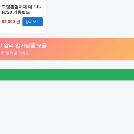
구명환걸이대 대 / JI-
H720 기둥별도
82,000 원
상세보기
 추천! 알리 인기상품 모음
트로 돌려받으세요