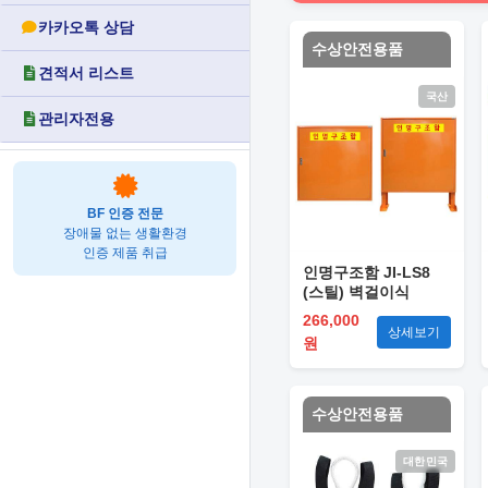
카카오톡 상담
수상안전용품
견적서 리스트
국산
관리자전용
BF 인증 전문
장애물 없는 생활환경
인증 제품 취급
인명구조함 JI-LS8
(스틸) 벽걸이식
266,000
상세보기
원
수상안전용품
대한민국