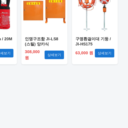
/ 20M
인명구조함 JI-LS8
구명환걸이대 기둥 /
(스틸) 앙카식
JI-HS175
308,000
63,000 원
상세보기
상세보기
상세보기
원