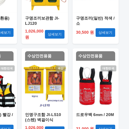
환용)
구명조끼보관함 JI-
구명조끼(일반) 적색 /
LJ120
소
1,026,000
30,500 원
상세보기
상세보기
상세보기
원
품
수상안전용품
수상안전용품
대한민국
국산
대한민국
 빨강 /
인명구조함 JI-LS10
드로우백 6mm / 20M
(스텐) 벽걸이식
1,026,000
21,000 원
상세보기
상세보기