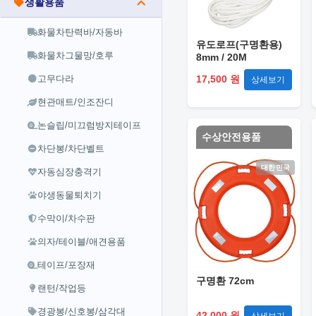
생활용품
화물차탄력바/자동바
유도로프(구명환용)
화물차그물망/호루
8mm / 20M
고무다라
17,500 원
상세보기
현관매트/인조잔디
논슬립/미끄럼방지테이프
수상안전용품
차단봉/차단벨트
대한민국
자동심장충격기
야생동물퇴치기
수막이/차수판
의자/테이블/애견용품
테이프/포장재
구명환 72cm
랜턴/작업등
경광봉/신호봉/삼각대
42,000 원
상세보기