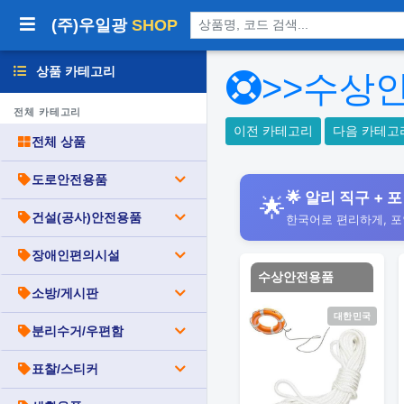
상품 검색
(주)우일광
SHOP
상품 카테고리
>>수상
전체 카테고리
이전 카테고리
다음 카테고
전체 상품
도로안전용품
🌟 알리 직구 + 포
🌟
건설(공사)안전용품
한국어로 편리하게, 
장애인편의시설
수상안전용품
소방/게시판
대한민국
분리수거/우편함
표찰/스티커