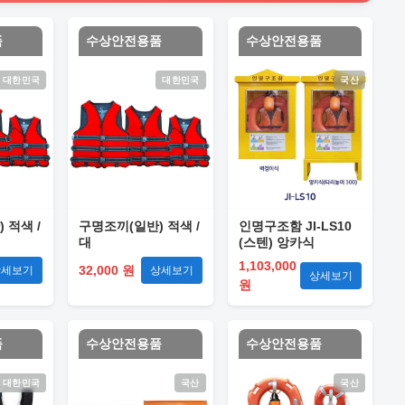
품
수상안전용품
수상안전용품
대한민국
대한민국
국산
 적색 /
구명조끼(일반) 적색 /
인명구조함 JI-LS10
대
(스텐) 앙카식
1,103,000
32,000 원
상세보기
상세보기
상세보기
원
품
수상안전용품
수상안전용품
대한민국
국산
국산