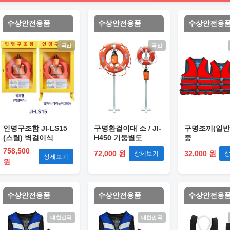
수상안전용품
수상안전용품
수상안전용
국산
국산
인명구조함 JI-LS15
구명환걸이대 소 / JI-
구명조끼(일반)
(스틸) 벽걸이식
H450 기둥별도
중
758,500
72,000 원
32,000 원
상세보기
상세보기
원
수상안전용품
수상안전용품
수상안전용
대한민국
대한민국