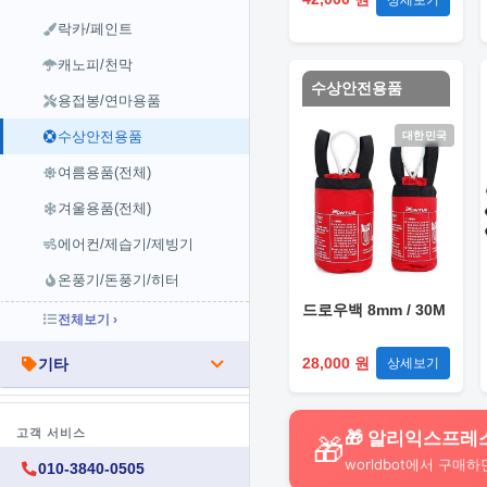
락카/페인트
캐노피/천막
수상안전용품
용접봉/연마용품
수상안전용품
대한민국
여름용품(전체)
겨울용품(전체)
에어컨/제습기/제빙기
온풍기/돈풍기/히터
드로우백 8mm / 30M
전체보기 ›
28,000 원
기타
상세보기
고객 서비스
🎁 알리익스프레
🎁
worldbot에서 구매하
010-3840-0505