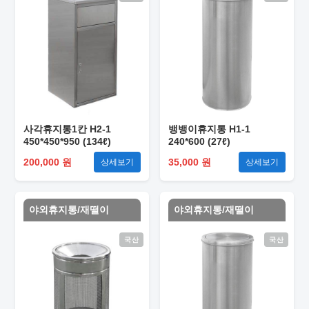
사각휴지통1칸 H2-1
뱅뱅이휴지통 H1-1
450*450*950 (134ℓ)
240*600 (27ℓ)
200,000 원
35,000 원
상세보기
상세보기
야외휴지통/재떨이
야외휴지통/재떨이
국산
국산