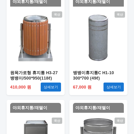
야외휴지통/재떨이
야외휴지통/재떨이
국산
국산
원목가로형 휴지통 H3-27
뱅뱅이휴지통C H1-10
뱅뱅이/500*950(118ℓ)
300*700 (49ℓ)
410,000 원
67,000 원
상세보기
상세보기
야외휴지통/재떨이
야외휴지통/재떨이
국산
국산