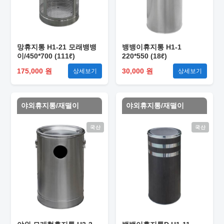
망휴지통 H1-21 모래뱅뱅
뱅뱅이휴지통 H1-1
이/450*700 (111ℓ)
220*550 (18ℓ)
175,000 원
30,000 원
상세보기
상세보기
야외휴지통/재떨이
야외휴지통/재떨이
국산
국산