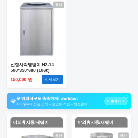
국산
신형사각뱅뱅이 H2-14
500*350*680 (106ℓ)
150,000 원
상세보기
AD
💎 해외직구도 똑똑하게! worldbot
💎
바로가기 →
AliExpress 상품 검색 + 포인트 적립 + 안전결제
야외휴지통/재떨이
야외휴지통/재떨이
국산
국산