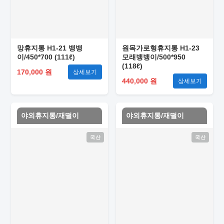
망휴지통 H1-21 뱅뱅
원목가로형휴지통 H1-23
이/450*700 (111ℓ)
모래뱅뱅이/500*950
(118ℓ)
170,000 원
상세보기
440,000 원
상세보기
야외휴지통/재떨이
야외휴지통/재떨이
국산
국산