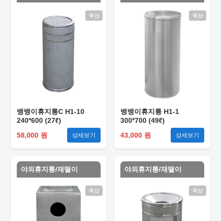
국산
국산
뱅뱅이휴지통C H1-10
뱅뱅이휴지통 H1-1
240*600 (27ℓ)
300*700 (49ℓ)
58,000 원
43,000 원
상세보기
상세보기
야외휴지통/재떨이
야외휴지통/재떨이
국산
국산