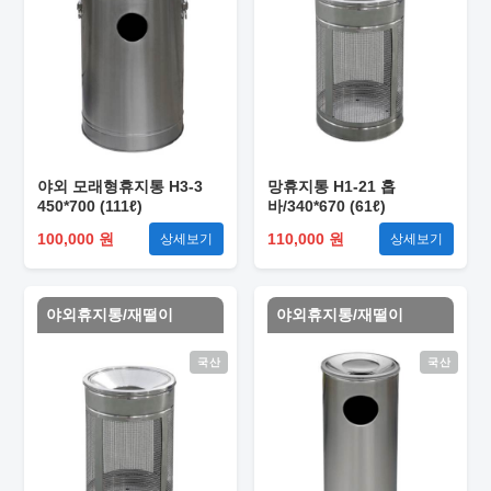
야외 모래형휴지통 H3-3
망휴지통 H1-21 홉
450*700 (111ℓ)
바/340*670 (61ℓ)
100,000 원
110,000 원
상세보기
상세보기
야외휴지통/재떨이
야외휴지통/재떨이
국산
국산