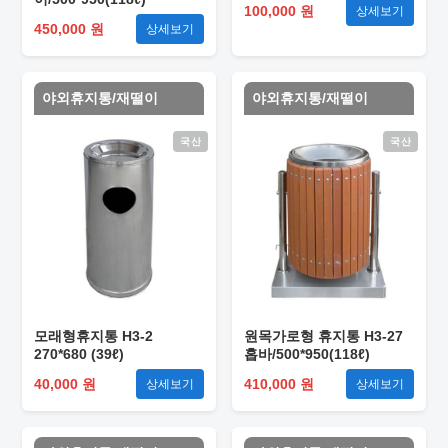
100,000 원
상세보기
450,000 원
상세보기
야외휴지통/재떨이
야외휴지통/재떨이
국산
국산
모래형휴지통 H3-2
원목가로형 휴지통 H3-27
270*680 (39ℓ)
홉바/500*950(118ℓ)
40,000 원
410,000 원
상세보기
상세보기