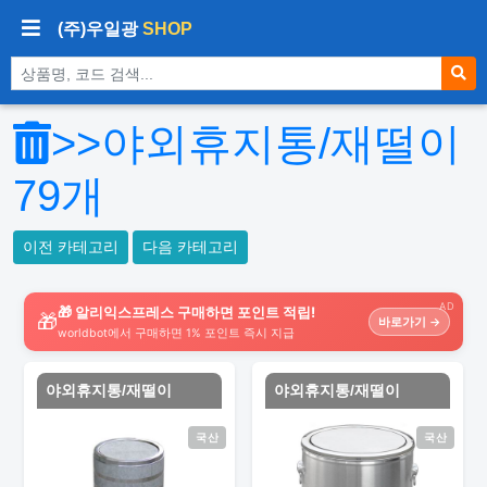
(주)우일광
SHOP
상품 검색
>>야외휴지통/재떨이
79
개
이전 카테고리
다음 카테고리
AD
🎁 알리익스프레스 구매하면 포인트 적립!
🎁
바로가기 →
worldbot에서 구매하면 1% 포인트 즉시 지급
야외휴지통/재떨이
야외휴지통/재떨이
국산
국산