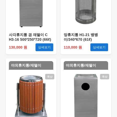
사각휴지통 겸 재떨이 C
망휴지통 H1-21 뱅뱅
H3-16 500*250*720 (66ℓ)
이/340*670 (61ℓ)
130,000 원
110,000 원
상세보기
상세보기
야외휴지통/재떨이
야외휴지통/재떨이
국산
국산