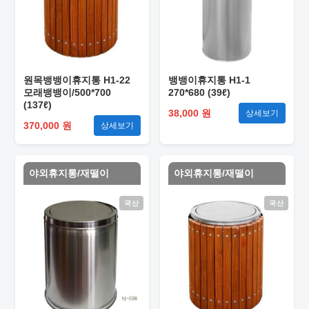
원목뱅뱅이휴지통 H1-22
뱅뱅이휴지통 H1-1
모래뱅뱅이/500*700
270*680 (39ℓ)
(137ℓ)
38,000 원
상세보기
370,000 원
상세보기
야외휴지통/재떨이
야외휴지통/재떨이
국산
국산