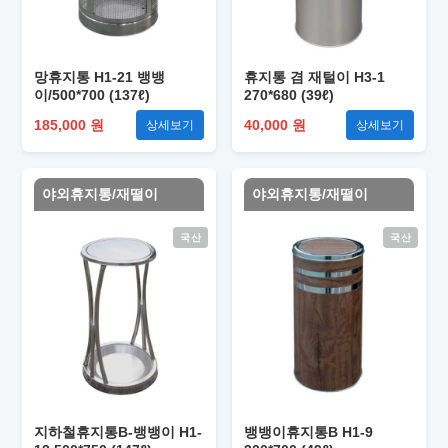
망휴지통 H1-21 뱅뱅
휴지통 겸 재털이 H3-1
이/500*700 (137ℓ)
270*680 (39ℓ)
185,000 원
40,000 원
상세보기
상세보기
야외휴지통/재떨이
야외휴지통/재떨이
국산
국산
지하철휴지통B-뱅뱅이 H1-
뱅뱅이휴지통B H1-9