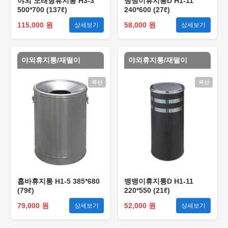
야외 모래형휴지통 H3-3
뱅뱅이휴지통D H1-11
500*700 (137ℓ)
240*600 (27ℓ)
115,000 원
58,000 원
상세보기
상세보기
야외휴지통/재떨이
야외휴지통/재떨이
국산
국산
홉바휴지통 H1-5 385*680
뱅뱅이휴지통D H1-11
(79ℓ)
220*550 (21ℓ)
79,000 원
52,000 원
상세보기
상세보기