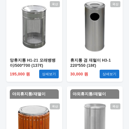
국산
국산
망휴지통 H1-21 모래뱅뱅
휴지통 겸 재털이 H3-1
이/500*700 (137ℓ)
220*550 (18ℓ)
195,000 원
30,000 원
상세보기
상세보기
야외휴지통/재떨이
야외휴지통/재떨이
국산
국산