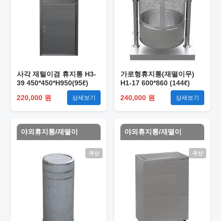
사각 재털이겸 휴지통 H3-
가로형휴지통(재떨이무)
39 450*450*H950(95ℓ)
H1-17 600*860 (144ℓ)
220,000 원
240,000 원
상세보기
상세보기
야외휴지통/재떨이
야외휴지통/재떨이
국산
국산