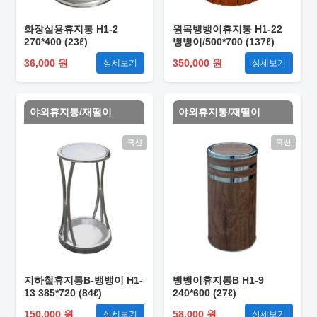
화장실용휴지통 H1-2
원목뱅뱅이휴지통 H1-22
270*400 (23ℓ)
뱅뱅이/500*700 (137ℓ)
36,000 원
350,000 원
상세보기
상세보기
야외휴지통/재떨이
야외휴지통/재떨이
국산
국산
지하철휴지통B-뱅뱅이 H1-
뱅뱅이휴지통B H1-9
13 385*720 (84ℓ)
240*600 (27ℓ)
150,000 원
58,000 원
상세보기
상세보기