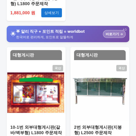
형) L1800 주문제작
1,881,000 원
상세보기
AD
🌟 알리 직구 + 포인트 적립 = worldbot
🌟
바로가기 →
한국어로 편리하게, 포인트로 알뜰하게
대형게시판
대형게시판
국산
국산
10-1번 외부대형게시판(갈
2번 외부대형게시판(지붕
바/벽부형) L1800 주문제작
형) L2500 주문제작