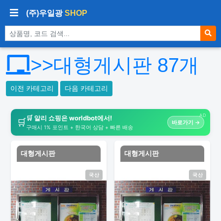
(주)우일광
SHOP
상품 검색
>>대형게시판
87
개
이전 카테고리
다음 카테고리
AD
🛒 알리 쇼핑은 worldbot에서!
🛒
바로가기 →
구매시 1% 포인트 + 한국어 상담 + 빠른 배송
대형게시판
대형게시판
국산
국산