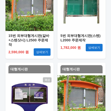
15번 외부대형게시판(갈바
5번 외부대형게시판(스텐)
+스텐샷시) L2500 주문제
L2000 주문제작
작
1,782,000 원
상세보기
2,590,000 원
상세보기
대형게시판
대형게시판
국산
국산