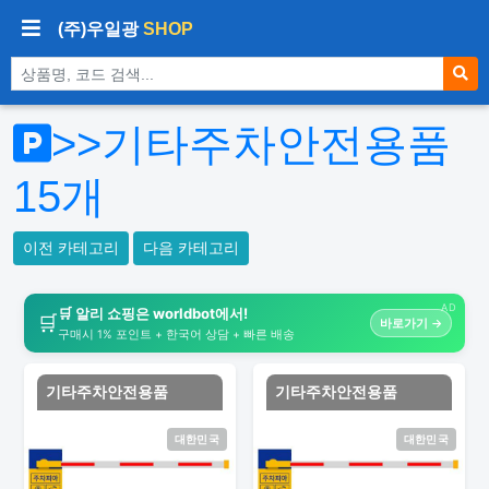
(주)우일광
SHOP
상품 검색
>>기타주차안전용품
15
개
이전 카테고리
다음 카테고리
AD
🛒 알리 쇼핑은 worldbot에서!
🛒
바로가기 →
구매시 1% 포인트 + 한국어 상담 + 빠른 배송
기타주차안전용품
기타주차안전용품
대한민국
대한민국