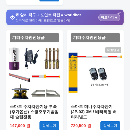
AD
🌟 알리 직구 + 포인트 적립 = worldbot
🌟
바로가기 →
한국어로 편리하게, 포인트로 알뜰하게
기타주차안전용품
기타주차안전용품
대한민국
스마트 주차차단기용 부속
스마트 미니주차차단기
(추가옵션) 스윙오뚜기받침
(JP-03) 3M / 배터리형 배
대 슬림전용
터리별도
147,000 원
720,500 원
상세보기
상세보기